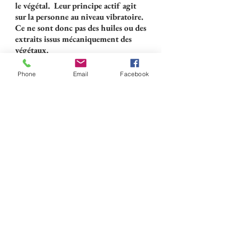
le végétal. Leur principe actif agit
sur la personne au niveau vibratoire.
Ce ne sont donc pas des huiles ou des
extraits issus mécaniquement des
végétaux.
C’est au niveau de nos perturbations
Phone
Email
Facebook
émotionnelles (émotions négatives)
que les fleurs de Bach dévoilent tous
leurs bienfaits. En apaisant, en
diminuant l’emprise du stress ou de
l’agitation intérieure, il en résulte
une libération de notre potentiel
d’action positif.
Pendant la consultation, nous
aborderons la difficulté vécue dans
son aspect émotionnel. Seront alors
proposées une ou plusieurs fleurs de
Bach. Si nécessaire, une approche